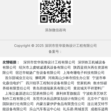
添加微信咨询
Copyright © 2025 深圳市世华装饰设计工程有限公司
备案号：
友情链接：
深圳市世华装饰设计工程有限公司
深圳铁王机械设备
有限公司
绍兴市上虞铭诚通风设备有限公司
陕西蓝得兴再生资源有
限公司
宿迁市铭扬广告设备有限公司
上海奇珊电子科技有限公司
首尔甜城业主论坛
狮吼网
河南嵩山少林寺招生办公室
宁波市奉
化森信电炉厂
四川锐孚工程制冷设备有限公司
世家机构
衡水恒硕
养殖有限责任公司
青岛班德瑞家具有限公司
黄岩城关平祥塑料厂
上海泛鑫源进出口贸易有限公司
康利体育旗舰店
宁波欧美艺铁艺
制作工程有限公司
东莞市沐辰品牌策划设计有限公司
北京中广假日
国际旅行社有限公司
内蒙古蒙伊萨食品有限责任公司
连云港艾特节
能设备有限公司
乐山汽车客运中心站
礼乐易·商城首页
成都乐迹商