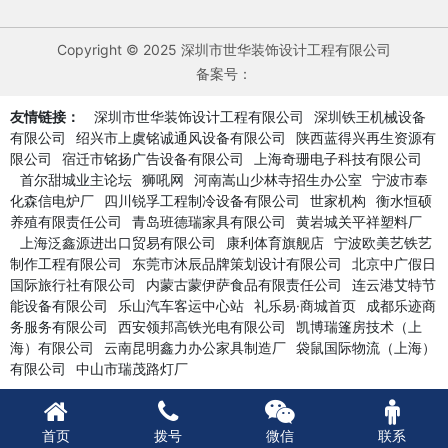
Copyright © 2025 深圳市世华装饰设计工程有限公司
备案号：
友情链接：
深圳市世华装饰设计工程有限公司
深圳铁王机械设备
有限公司
绍兴市上虞铭诚通风设备有限公司
陕西蓝得兴再生资源有
限公司
宿迁市铭扬广告设备有限公司
上海奇珊电子科技有限公司
首尔甜城业主论坛
狮吼网
河南嵩山少林寺招生办公室
宁波市奉
化森信电炉厂
四川锐孚工程制冷设备有限公司
世家机构
衡水恒硕
养殖有限责任公司
青岛班德瑞家具有限公司
黄岩城关平祥塑料厂
上海泛鑫源进出口贸易有限公司
康利体育旗舰店
宁波欧美艺铁艺
制作工程有限公司
东莞市沐辰品牌策划设计有限公司
北京中广假日
国际旅行社有限公司
内蒙古蒙伊萨食品有限责任公司
连云港艾特节
能设备有限公司
乐山汽车客运中心站
礼乐易·商城首页
成都乐迹商
务服务有限公司
西安领邦高铁光电有限公司
凯博瑞篷房技术（上
海）有限公司
云南昆明鑫力办公家具制造厂
袋鼠国际物流（上海）
有限公司
中山市瑞茂路灯厂
首页
拨号
微信
联系