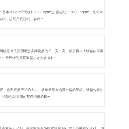
;芯纸：基本100g/m²;大机105-110g/m²;加强芯纸： +纸115g/m²。纸箱常
，芯纸用瓦楞纸，各种···
右，所以您首先要测量您实际物品的长，宽，高。然后再加上纸箱的厚度
一般设计为宽度数据小才为较省材···
时候，也要根据产品的大小、承重量等来选择合适的纸箱。纸箱包装的
箱包装常用的瓦楞纸板的楞···
这个整数为 y)则 y 表示该设备的幅宽能 同时生产几个纸箱的板材。 因