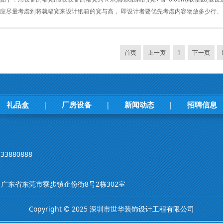
应尽量考虑到将就幅宽来设计纸箱的宽与高， 即设计者要优先考虑内容物放多少行、 放
首页
上一页
1
下一页
礼品盒
厂房设备
新闻动态
招聘信息
|
|
|
33880888
m 地址：广东省东莞市寮步镇企份街8号2栋302室
Copyright © 2025 深圳市世华装饰设计工程有限公司