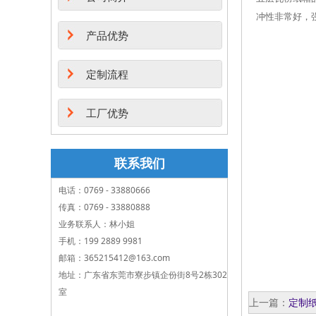
冲性非常好，
产品优势
定制流程
工厂优势
联系我们
电话：0769 - 33880666
传真：0769 - 33880888
业务联系人：林小姐
手机：199 2889 9981
邮箱：365215412@163.com
地址：广东省东莞市寮步镇企份街8号2栋302
室
上一篇：
定制