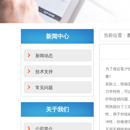
当前位置：
新闻中心
新闻动态
为了保证客户
技术支持
量?
实际上，纸箱
常见问题
力学特性，可
护和促销问题
而纸箱分了三层
关于我们
性，用于外纸
冲性，价格便
公司简介
五层瓦楞纸箱