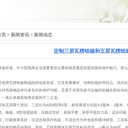
首页
>
新闻资讯
>
新闻动态
定制三层瓦楞纸箱和五层瓦楞纸
快递价值，中小型电商企业需要更加注重纸箱质量及纸箱包装的保护能力。那么
是使用瓦楞纸板制成的纸包装容器，它具有重量轻、结构性能好等特点。其内在
以对包装物品有许多良好的保护功能，且易于实现包装与运输的机械化和自动化
，一直以来都是电商卖家的不二之选。
和五层两个类别。三层分为A型B型和E型，材质厚度分别是4.5毫米、3毫米、
箱、格板。B型强度较差，但稳定性好，表面平整，承受平面压力高，适合印刷
宜，印刷效果良好，仅适合精美内包装，不适合作为外包装和缓冲材质。三层多
的纸板结构是由面纸、里纸、芯纸和两张瓦楞芯纸粘合而成。一般分为AB瓦，BE