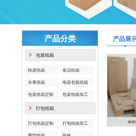
产品分类
产品展
包装纸箱
快递纸箱
食品纸箱
水果纸箱
电器包装纸箱
包装纸箱定制
包装纸箱加工
打包纸箱
蜂窝
打包纸箱定制
打包纸箱加工
重型纸箱
纸板