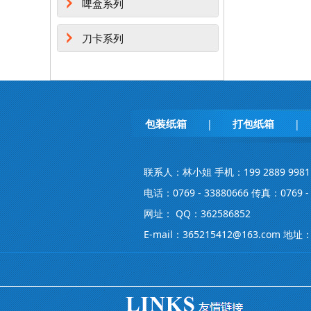
啤盒系列
刀卡系列
包装纸箱
打包纸箱
|
|
联系人：林小姐 手机：199 2889 9981
电话：0769 - 33880666 传真：0769 - 
网址： QQ：362586852
E-mail：365215412@163.co