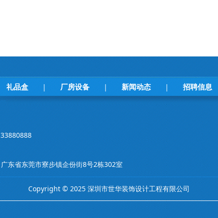
礼品盒
厂房设备
新闻动态
招聘信息
|
|
|
33880888
m 地址：广东省东莞市寮步镇企份街8号2栋302室
Copyright © 2025 深圳市世华装饰设计工程有限公司