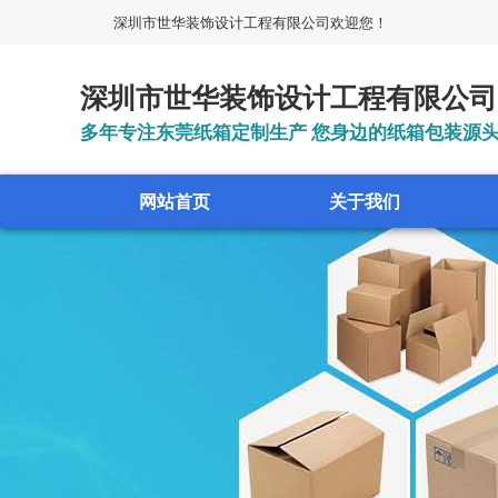
深圳市世华装饰设计工程有限公司欢迎您！
深圳市世华装饰设计工程有限公司
多年专注东莞纸箱定制生产 您身边的纸箱包装源
网站首页
关于我们